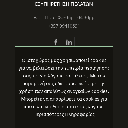
ΕΞΥΠΗΡΕΤΗΣΗ ΠΕΛΑΤΩΝ
Δευ - Παρ: 08:30πμ - 04:30μμ
+357 99410691
Ο ιστοχώρος μας χρησιμοποιεί cookies
ΕΝΗΜΕΡΩΣΗ
για να βελτιώσει την εμπειρία περιήγησής
σας και για λόγους ασφάλειας. Με την
παραμονή σας εδώ συμφωνείτε με την
χρήση των απολύτως αναγκαίων cookies.
Θα ήθελα να εγγραφώ. Αποδέχομαι την
Μπορείτε να απορρίψετε τα cookies για
Πολιτική Απορρήτου
.
που είναι για διαφημιστικούς λόγους.
Περισσότερες Πληροφορίες
Γλώσσα:
Ελληνικά
/
English